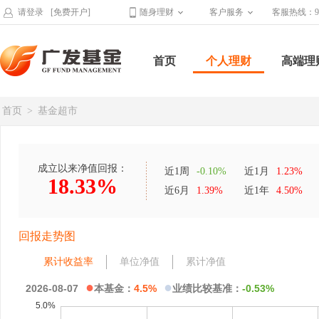
请登录
[免费开户]
随身理财
客户服务
客服热线：95
首页
个人理财
高端理
首页
>
基金超市
成立以来净值回报：
近1周
-0.10%
近1月
1.23%
18.33%
近6月
1.39%
近1年
4.50%
回报走势图
累计收益率
单位净值
累计净值
●
●
2026-08-07
本基金：
4.5%
业绩比较基准：
-0.53%