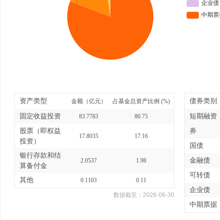
资产类型
债券类别
金额（亿元）
占基金总资产比例 (%)
固定收益投资
短期融资
83.7783
80.75
股票（即权益
券
17.8035
17.16
投资）
国债
银行存款和结
金融债
2.0537
1.98
算备付金
可转债
其他
0.1103
0.11
企业债
数据截至：
2026-06-30
中期票据