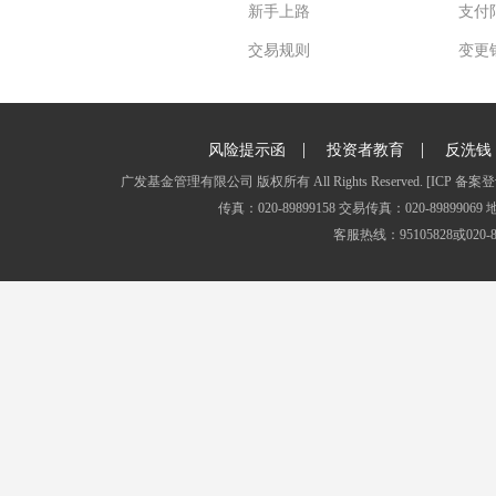
新手上路
支付
交易规则
变更
|
|
风险提示函
投资者教育
反洗钱
广发基金管理有限公司 版权所有 All Rights Reserved.
[ICP 备案登
传真：020-89899158 交易传真：020-8989
客服热线：95105828或020-