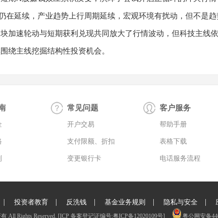
仍在延续，产业趋势上行周期延续，宏观环境有扰动，但不是趋
板块加速轮动与短期获利兑现共同放大了行情波动，但科技主线
续围绕主线挖掘结构性投资机会。
南
常见问题
客户服务
金
开户交易
帮助手册
路
支付限额、折扣
表格下载
则
变更银行卡
电话服务流程
|
|
|
|
|
投资者教育
反洗钱
基金业务规则
隐私与安全
Rights Reserved.
[ICP 备案登记证编号:粤ICP备12020109号]
粤公网安备4401