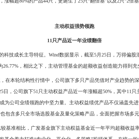
，涨幅超80%的产品44只，更诞生了25只“翻倍基”以及2只“2
主动权益强势领跑
11只产品近一年业绩翻倍
技成长主导特征。Wind数据显示，截至5月25日，万得偏股
益率为26.77%，相比之下，主动管理基金的超额收益创造能力得到
在本轮结构性行情中，公司旗下多只产品凭借对产业趋势的深
25日，公司旗下51只主动权益产品近一年涨幅超50%，其中11只
营，成为公司业绩领跑的中坚力量。主动权益绩优产品不仅涵盖先
；也包含多只全市场选股基金及量化策略产品，全面把握市场多
较基准相比，广发基金旗下主动权益基金近一年平均超额收益率达2