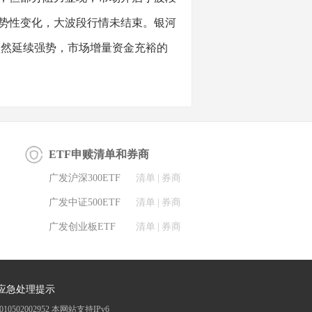
势性变化，大波段行情未结束。银河
依然延续强势，市场增量资金充裕的
ETF申赎清单和券商
广发沪深300ETF
清单
|
券商
广发中证500ETF
清单
|
券商
广发创业板ETF
清单
|
券商
应急处理提示
0502002952
本网站支持IPv6