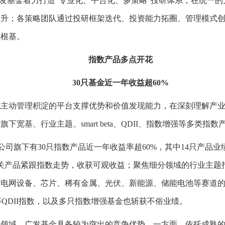
广发基金着力打造“专业化、平台化、多策略”投研体系，在统一
提升；各策略团队通过投研框架迭代、投资能力拓圈、管理模式
业根基。
指数产品多点开花
30只基金近一年收益超60%
动管理积淀的平台支撑优势和价值发现能力，在深刻理解产业
宽基、行业主题、smart beta、QDII、指数增强等多类
公司旗下有30只指数产品近一年收益率超60%，其中14只产品业
0相关产品紧跟指数走势，收获可观收益；聚焦细分领域的行业主
、电网设备、芯片、稀有金属、光伏、新能源、储能电池等赛道
纳指等QDII指数，以及多只指数增强基金也斩获不俗业绩。
域，广发基金具备较为突出的竞争优势。一方面，依托成熟的