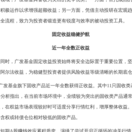
，积极运作以求增强超额收益；另一方面，凭借主动投研在宏观
资全流程，致力为投资者锻造更有锐度与效率的被动投资工具。
固定收益稳健护航
近一年全数正收益
时，广发基金固定收益投资始终将安全边际置于重要位置，坚
期阿尔法收益，为稳健型投资者提供风险收益等级清晰的长期底
广发基金旗下固收产品近一年全数获得正收益。其中11只固收类
内人士分析指出，在当前市场环境中，业绩较为突出的固收类产品通
位，在权益市场表现较好时可适度分享行情红利，增厚整体收益
择含权或转债仓位相对较低的固收产品。
期A股赚钱效应累积质变，演绎了尝试开启正循环的冲关行情