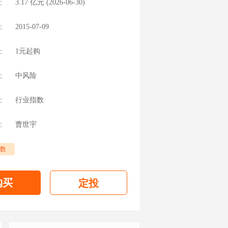
：
3.17
亿元 (
2026-06-30
)
：
2015-07-09
：
1元起购
：
中风险
：
行业指数
：
曹世宇
数
购买
定投