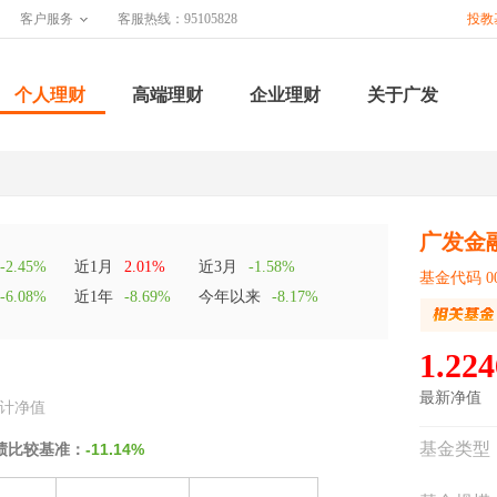
客户服务
客服热线：95105828
投教
个人理财
高端理财
企业理财
关于广发
广发金
-2.45%
近1月
2.01%
近3月
-1.58%
基金代码 00
-6.08%
近1年
-8.69%
今年以来
-8.17%
1.224
最新净值
计净值
基金类型
绩比较基准：
-11.14%