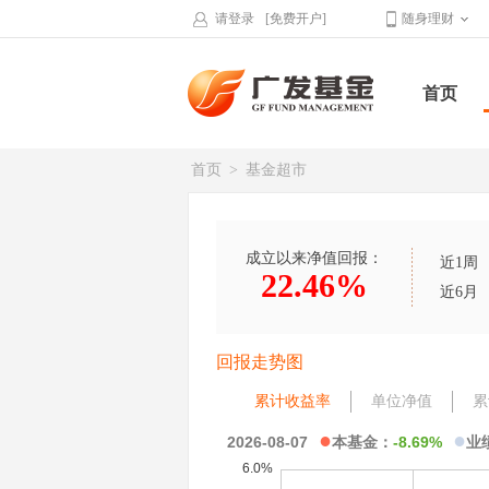
请登录
[免费开户]
随身理财
首页
首页
>
基金超市
成立以来净值回报：
近1周
22.46%
近6月
回报走势图
累计收益率
单位净值
累
●
●
2026-08-07
本基金：
-8.69%
业