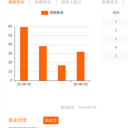
规模变动
份额变动
持有人统计
股票持仓
序列
1
2
3
4
5
数据截至：
2026-06-30
基金经理
陈韫慧