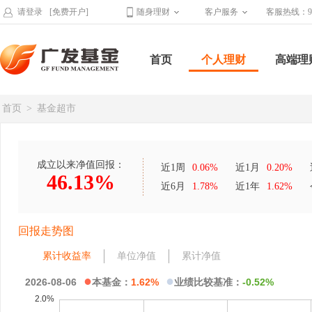
请登录
[免费开户]
随身理财
客户服务
客服热线：95
首页
个人理财
高端理
首页
>
基金超市
成立以来净值回报：
近1周
0.06%
近1月
0.20%
46.13%
近6月
1.78%
近1年
1.62%
回报走势图
累计收益率
单位净值
累计净值
●
●
2026-08-06
本基金：
1.62%
业绩比较基准：
-0.52%