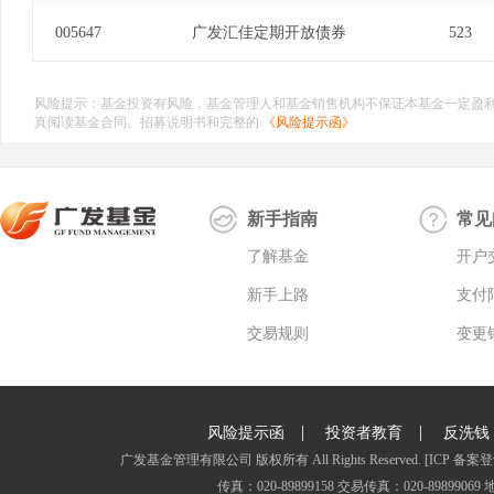
005647
广发汇佳定期开放债券
523
风险提示：基金投资有风险，基金管理人和基金销售机构不保证本基金一定盈
真阅读基金合同、招募说明书和完整的
《风险提示函》
新手指南
常见
了解基金
开户
新手上路
支付
交易规则
变更
|
|
风险提示函
投资者教育
反洗钱
广发基金管理有限公司 版权所有 All Rights Reserved.
[ICP 备案登
传真：020-89899158 交易传真：020-8989