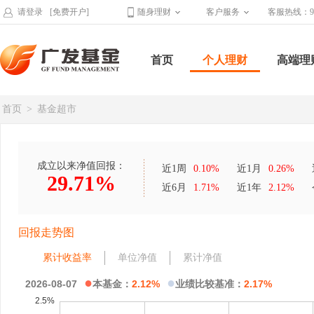
请登录
[免费开户]
随身理财
客户服务
客服热线：95
首页
个人理财
高端理
首页
>
基金超市
成立以来净值回报：
近1周
0.10%
近1月
0.26%
29.71%
近6月
1.71%
近1年
2.12%
回报走势图
累计收益率
单位净值
累计净值
●
●
2026-08-07
本基金：
2.12%
业绩比较基准：
2.17%