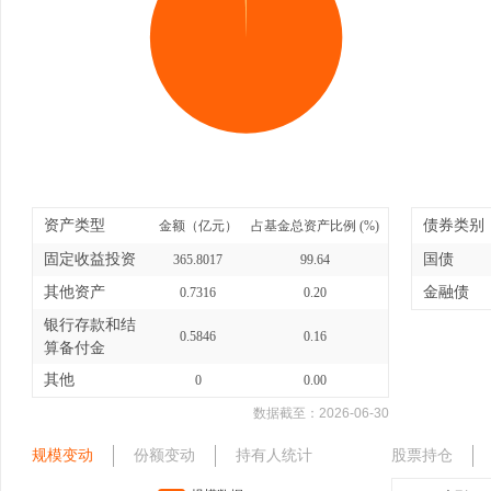
资产类型
债券类别
金额（亿元）
占基金总资产比例 (%)
固定收益投资
国债
365.8017
99.64
其他资产
金融债
0.7316
0.20
银行存款和结
0.5846
0.16
算备付金
其他
0
0.00
数据截至：
2026-06-30
规模变动
份额变动
持有人统计
股票持仓