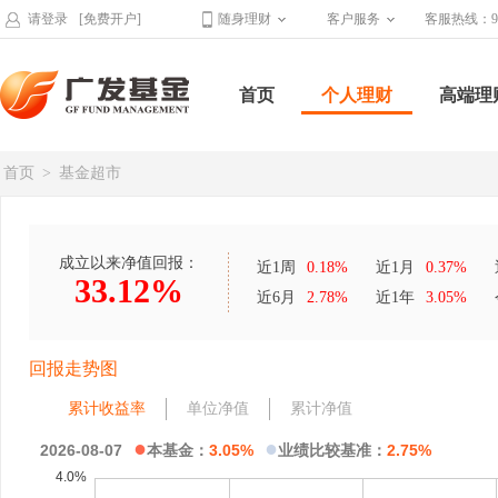
请登录
[免费开户]
随身理财
客户服务
客服热线：95
首页
个人理财
高端理
首页
>
基金超市
成立以来净值回报：
近1周
0.18%
近1月
0.37%
33.12%
近6月
2.78%
近1年
3.05%
回报走势图
累计收益率
单位净值
累计净值
●
●
2026-08-07
本基金：
3.05%
业绩比较基准：
2.75%