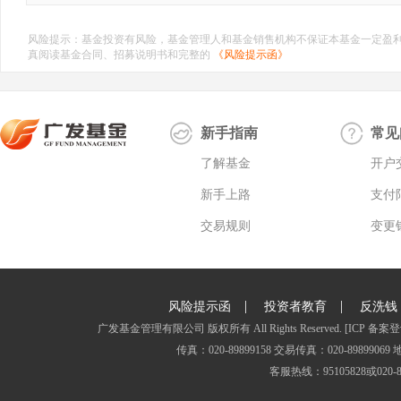
风险提示：基金投资有风险，基金管理人和基金销售机构不保证本基金一定盈
真阅读基金合同、招募说明书和完整的
《风险提示函》
新手指南
常见
了解基金
开户
新手上路
支付
交易规则
变更
|
|
风险提示函
投资者教育
反洗钱
广发基金管理有限公司 版权所有 All Rights Reserved.
[ICP 备案登
传真：020-89899158 交易传真：020-8989
客服热线：95105828或020-