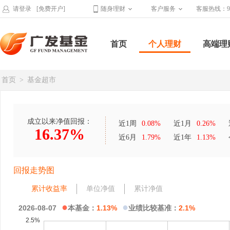
请登录
[免费开户]
随身理财
客户服务
客服热线：95
首页
个人理财
高端理
首页
>
基金超市
成立以来净值回报：
近1周
0.08%
近1月
0.26%
16.37%
近6月
1.79%
近1年
1.13%
回报走势图
累计收益率
单位净值
累计净值
●
●
2026-08-07
本基金：
1.13%
业绩比较基准：
2.1%