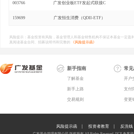
003766
广发创业板ETF发起式联接C
159699
广发恒生消费（QDII-ETF）
风险提示：基金投资有风险，基金管理人和基金销售机构不保证本基金一定盈
真阅读基金合同、招募说明书和完整的
《风险提示函》
新手指南
常见
了解基金
开户
新手上路
支付
交易规则
变更
|
|
风险提示函
投资者教育
反洗钱
广发基金管理有限公司 版权所有 All Rights Reserved.
[ICP 备案登