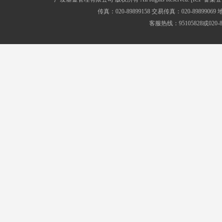
传真：020-89899158 交易传真：020-8989
客服热线：95105828或020-