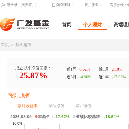
请登录
[免费开户]
随身理财
客户服务
客服热线：95
首页
个人理财
高端理
首页
>
基金超市
成立以来净值回报：
近1周
0.62%
近1月
2.18%
25.87%
近6月
-4.90%
近1年
-17.62%
回报走势图
累计收益率
单位净值
累计净值
●
●
2026-08-05
本基金：
-17.62%
业绩比较基准：
-18.64%