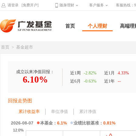
请登录
[免费开户]
随身理财
客户服务
客服热线：95
首页
个人理财
高端理
首页
>
基金超市
成立以来净值回报：
近1周
-2.82%
近1月
4.33%
6.10%
近6月
-0.63%
近1年
--
回报走势图
累计收益率
单位净值
累计净值
●
●
2026-08-07
本基金：
6.1%
业绩比较基准：
0.81%