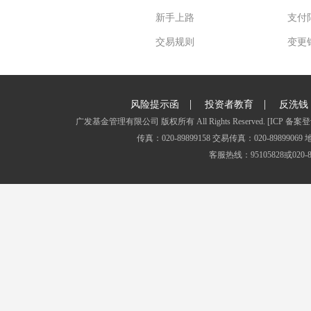
新手上路
支付
交易规则
变更
|
|
风险提示函
投资者教育
反洗钱
广发基金管理有限公司 版权所有 All Rights Reserved.
[ICP 备案登
传真：020-89899158 交易传真：020-8989
客服热线：95105828或020-