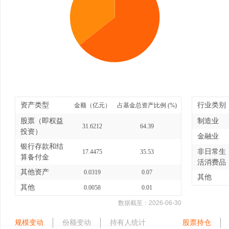
资产类型
行业类别
金额（亿元）
占基金总资产比例 (%)
股票（即权益
制造业
31.6212
64.39
投资）
金融业
银行存款和结
非日常生
17.4475
35.53
算备付金
活消费品
其他资产
0.0319
0.07
其他
其他
0.0058
0.01
数据截至：
2026-06-30
规模变动
份额变动
持有人统计
股票持仓