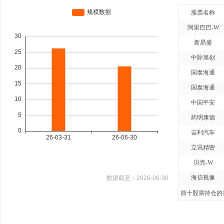
股票名称
阿里巴巴-W
新易盛
中际旭创
国泰海通
国泰海通
中国平安
药明康德
吉利汽车
立讯精密
贝壳-W
海信视像
数据截至：
2026-06-30
前十股票持仓的净