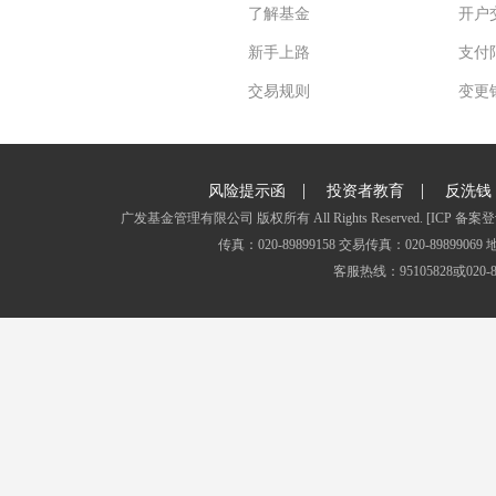
了解基金
开户
新手上路
支付
交易规则
变更
|
|
风险提示函
投资者教育
反洗钱
广发基金管理有限公司 版权所有 All Rights Reserved.
[ICP 备案登
传真：020-89899158 交易传真：020-8989
客服热线：95105828或020-