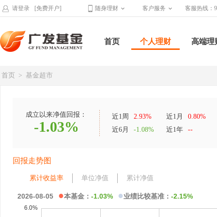
请登录
[免费开户]
随身理财
客户服务
客服热线：95
首页
个人理财
高端理
首页
>
基金超市
成立以来净值回报：
近1周
2.93%
近1月
0.80%
-1.03%
近6月
-1.08%
近1年
--
回报走势图
累计收益率
单位净值
累计净值
●
●
2026-08-05
本基金：
-1.03%
业绩比较基准：
-2.15%