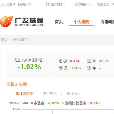
请登录
[免费开户]
随身理财
客户服务
客服热线：95
首页
个人理财
高端理
首页
>
基金超市
成立以来净值回报：
近1周
0.48%
近1月
-0.48%
-1.02%
近6月
-1.06%
近1年
--
回报走势图
累计收益率
单位净值
累计净值
●
●
2026-08-04
本基金：
-1.02%
业绩比较基准：
0.73%