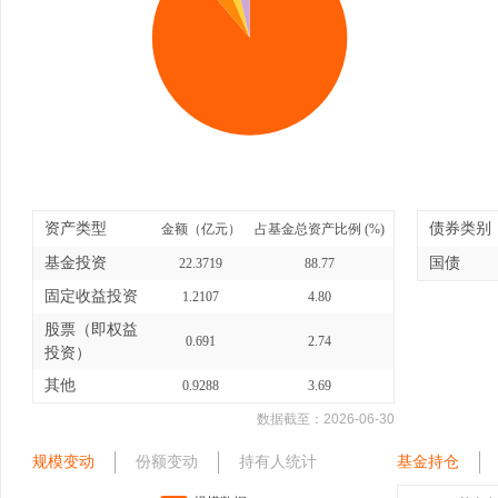
资产类型
债券类别
金额（亿元）
占基金总资产比例 (%)
基金投资
国债
22.3719
88.77
固定收益投资
1.2107
4.80
股票（即权益
0.691
2.74
投资）
其他
0.9288
3.69
数据截至：
2026-06-30
规模变动
份额变动
持有人统计
基金持仓