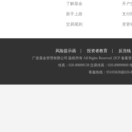
了解基金
开户
新手上路
支付
交易规则
变更
|
|
风险提示函
投资者教育
反洗钱
广发基金管理有限公司 版权所有 All Rights Reserved.
[ICP 备案登
传真：020-89899158 交易传真：020-8989
客服热线：95105828或020-