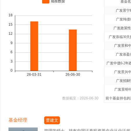
基金名
广发景宁
广发纯债
广发政策性
广发添福30天
广发景和中
广发添盈
广发中债0-2年
广发景兴中
广发招财
广发景明中
数据截至：
2026-06-30
前十基金持仓的净
基金经理
曹建文
管理学硕士，持有中国证券投资基金业从业证书