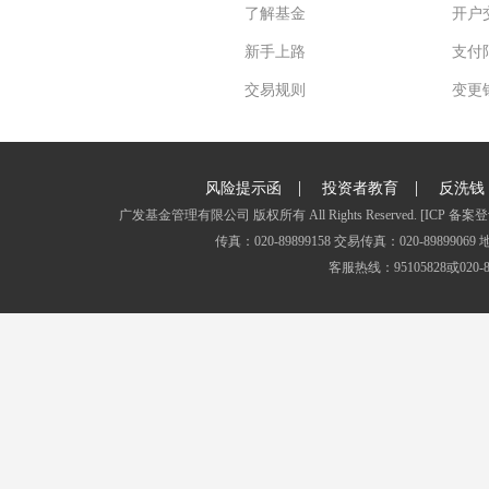
了解基金
开户
新手上路
支付
交易规则
变更
|
|
风险提示函
投资者教育
反洗钱
广发基金管理有限公司 版权所有 All Rights Reserved.
[ICP 备案登
传真：020-89899158 交易传真：020-8989
客服热线：95105828或020-