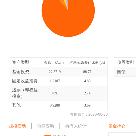
资产类型
债券类别
金额（亿元）
占基金总资产比例 (%)
基金投资
国债
22.3719
88.77
固定收益投资
1.2107
4.80
股票（即权益
0.691
2.74
投资）
其他
0.9288
3.69
数据截至：
2026-06-30
规模变动
份额变动
持有人统计
基金持仓