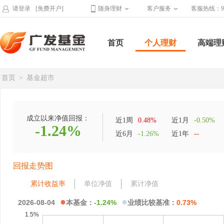
请登录
[免费开户]
随身理财
客户服务
客服热线：95
首页
个人理财
高端理
首页
>
基金超市
成立以来净值回报：
近1周
0.48%
近1月
-0.50%
-1.24%
近6月
-1.26%
近1年
--
回报走势图
累计收益率
单位净值
累计净值
●
●
2026-08-04
本基金：
-1.24%
业绩比较基准：
0.73%