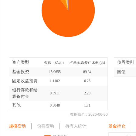
资产类型
债券类别
金额（亿元）
占基金总资产比例 (%)
基金投资
国债
15.9655
89.84
固定收益投资
1.1102
6.25
银行存款和结
0.3911
2.20
算备付金
其他
0.3048
1.71
数据截至：
2026-06-30
规模变动
份额变动
持有人统计
基金持仓