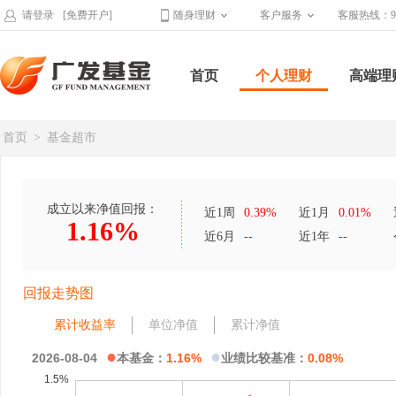
请登录
[免费开户]
随身理财
客户服务
客服热线：95
首页
个人理财
高端理
首页
>
基金超市
成立以来净值回报：
近1周
0.39%
近1月
0.01%
1.16%
近6月
--
近1年
--
回报走势图
累计收益率
单位净值
累计净值
●
●
2026-08-04
本基金：
1.16%
业绩比较基准：
0.08%