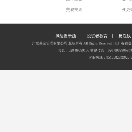
交易规则
变更
|
|
风险提示函
投资者教育
反洗钱
广发基金管理有限公司 版权所有 All Rights Reserved.
[ICP 备案登
传真：020-89899158 交易传真：020-8989
客服热线：95105828或020-