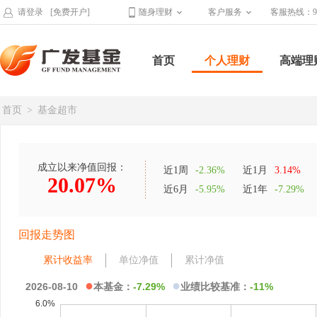
请登录
[免费开户]
随身理财
客户服务
客服热线：95
首页
个人理财
高端理
首页
>
基金超市
成立以来净值回报：
近1周
-2.36%
近1月
3.14%
20.07%
近6月
-5.95%
近1年
-7.29%
回报走势图
累计收益率
单位净值
累计净值
●
●
2026-08-10
本基金：
-7.29%
业绩比较基准：
-11%