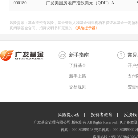
000180
广发美国房地产指数美元（QDII）A
风险提示：基金投资有风险，基金管理人和基金销售机构不保证本基金一定盈
真阅读基金合同、招募说明书和完整的
《风险提示函》
新手指南
常见
了解基金
开户
新手上路
支付
交易规则
变更
|
|
风险提示函
投资者教育
反洗钱
广发基金管理有限公司 版权所有 All Rights Reserved.
[ICP 备案登
传真：020-89899158 交易传真：020-8989
客服热线：95105828或020-