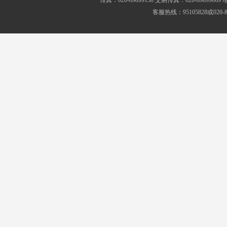
传真：020-89899158 交易传真：020-8989
客服热线：95105828或020-