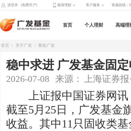
请登录
[免费开户]
随身理财
客户服务
客服热线：95
首页
个人理财
高端理
首页
>
关于广发
>
聚焦广发
稳中求进 广发基金固
2026-07-08
来源：
上海证券报
上证报中国证券网讯（记
截至5月25日，广发基
收益。其中11只固收类基