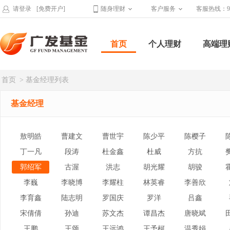
请登录
[免费开户]
随身理财
客户服务
客服热线：95
首页
个人理财
高端理
首页
> 基金经理列表
基金经理
敖明皓
曹建文
曹世宇
陈少平
陈樱子
丁一凡
段涛
杜金鑫
杜威
方抗
郭绍军
古渥
洪志
胡光耀
胡骏
李巍
李晓博
李耀柱
林英睿
李善欣
李育鑫
陆志明
罗国庆
罗洋
吕鑫
宋倩倩
孙迪
苏文杰
谭昌杰
唐晓斌
王鹏
王颂
王远鸿
王予柯
温秀娟