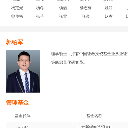
杨定光
杨冬
杨喆
杨志栋
姚晶
曾质彬
张芊
张雪
张溢
赵杰
郭绍军
理学硕士，持有中国证券投资基金业从业证
策略部量化研究员。
管理基金
基金代码
基金名称
026014
广发新锐智选混合C