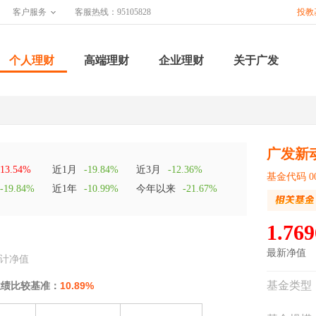
客户服务
客服热线：95105828
投教
个人理财
高端理财
企业理财
关于广发
广发新
13.54%
近1月
-19.84%
近3月
-12.36%
基金代码 00
-19.84%
近1年
-10.99%
今年以来
-21.67%
1.769
最新净值
计净值
基金类型
业绩比较基准：
10.89%