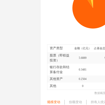
资产类型
金额（亿元）
占基金总
股票（即权益
5.6889
投资）
银行存款和结
0.3481
算备付金
其他资产
0.2504
其他
0
数据截
规模变动
份额变动
持有人统