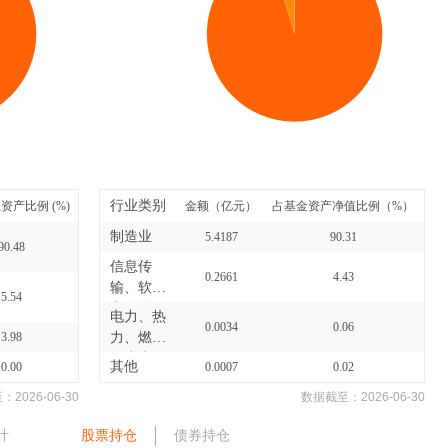
行业类别
资产比例 (%)
金额（亿元）
占基金资产净值比例（%）
制造业
5.4187
90.31
90.48
信息传
0.2661
4.43
输、软件
5.54
和信息
电力、热
0.0034
0.06
技...
3.98
力、燃气
及水生...
其他
0.00
0.0007
0.02
至：
2026-06-30
数据截至：
2026-06-30
计
股票持仓
债券持仓