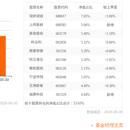
股票名称
股票代码
净值占比
较上季度
绿的谐波
688017
7.65%
↑3.06%
上纬新材
688585
5.66%
新增
新泉股份
603179
5.40%
↑1.18%
科达利
002850
5.32%
↑0.66%
斯菱智驱
301550
5.29%
↓0.60%
恒立液压
601100
5.20%
↑1.01%
银轮股份
002126
5.13%
↓0.06%
宁波华翔
002048
5.05%
↓0.00%
五洲新春
603667
4.49%
↑0.30%
福赛科技
301529
4.44%
新增
2026-06-30
前十股票持仓的净值占比合计：53.63%
数据截至：
2026-06-30
基金经理主页