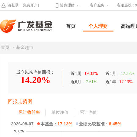
请登录
[免费开户]
随身理财
客户服务
客服热线：95
首页
个人理财
高端理
首页
>
基金超市
成立以来净值回报：
近1周
19.33%
近1月
-17.37%
14.20%
近6月
-7.61%
近1年
17.13%
回报走势图
累计收益率
单位净值
累计净值
●
●
2026-08-07
本基金：
17.13%
业绩比较基准：
8.45%