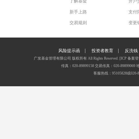
了解基金
开户
新手上路
支付
交易规则
变更
|
|
风险提示函
投资者教育
反洗钱
广发基金管理有限公司 版权所有 All Rights Reserved.
[ICP 备案登
传真：020-89899158 交易传真：020-8989
客服热线：95105828或020-