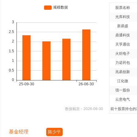
股票名称
光库科技
新易盛
鼎通科技
天孚通信
火炬电子
力诺药包
兆易创新
江化微
强一股份
云意电气
数据截至：
2026-06-30
前十股票持仓的净
基金经理
陈少平