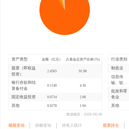
资产类型
行业类别
金额（亿元）
占基金总资产比例 (%)
股票（即权益
制造业
2.4565
91.98
投资）
信息传
银行存款和结
输、软件
0.1149
4.30
算备付金
和信息
批发和零
技...
固定收益投资
0.0714
2.68
售业
其他
其他
0.0278
1.04
数据截至：
2026-06-30
规模变动
份额变动
持有人统计
股票持仓