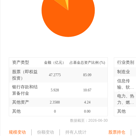
资产类型
行业类别
金额（亿元）
占基金总资产比例 (%)
股票（即权益
制造业
47.2775
85.09
投资）
信息传
银行存款和结
输、软件
5.928
10.67
算备付金
和信息
电力、热
技...
其他资产
2.3588
4.24
力、燃气
及水生...
其他
其他
0
0.00
数据截至：
2026-06-30
规模变动
份额变动
持有人统计
股票持仓