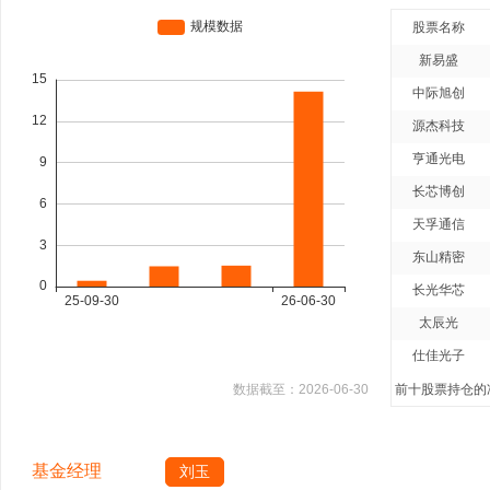
股票名称
新易盛
中际旭创
源杰科技
亨通光电
长芯博创
天孚通信
东山精密
长光华芯
太辰光
仕佳光子
数据截至：
2026-06-30
前十股票持仓的净
基金经理
刘玉