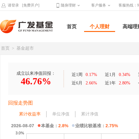
请登录
[免费开户]
随身理财
客户服务
客服热线：95
首页
个人理财
高端理
首页
>
基金超市
成立以来净值回报：
近1周
0.17%
近1月
0.34%
46.76%
近6月
2.66%
近1年
2.80%
回报走势图
累计收益率
单位净值
累计净值
●
●
2026-08-07
本基金：
2.8%
业绩比较基准：
2.75%