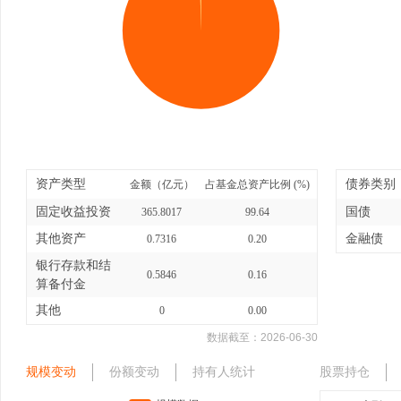
资产类型
债券类别
金额（亿元）
占基金总资产比例 (%)
固定收益投资
国债
365.8017
99.64
其他资产
金融债
0.7316
0.20
银行存款和结
0.5846
0.16
算备付金
其他
0
0.00
数据截至：
2026-06-30
规模变动
份额变动
持有人统计
股票持仓