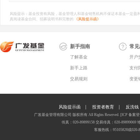
风险提示：基金投资有风险，基金管理人和基金销售机构不保证本基金一定盈
真阅读基金合同、招募说明书和完整的
《风险提示函》
新手指南
常见
了解基金
开户
新手上路
支付
交易规则
变更
|
|
风险提示函
投资者教育
反洗钱
广发基金管理有限公司 版权所有 All Rights Reserved.
[ICP 备案登
传真：020-89899158 交易传真：020-8989
客服热线：95105828或020-