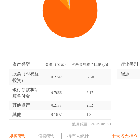
资产类型
行业类别
金额（亿元）
占基金总资产比例 (%)
股票（即权益
能源
8.2292
87.70
投资）
银行存款和结
0.7666
8.17
算备付金
其他资产
0.2177
2.32
其他
0.1697
1.81
数据截至：
2026-06-30
规模变动
份额变动
持有人统计
十大股票持仓