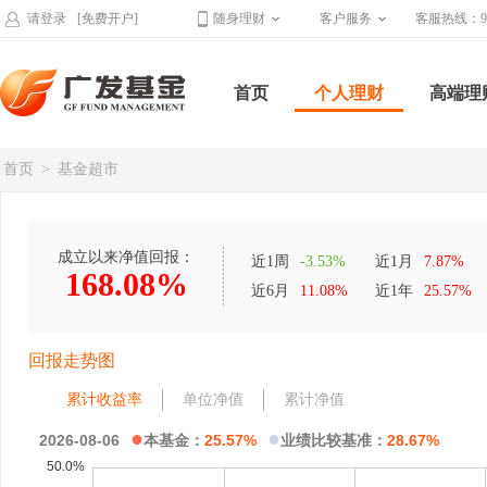
请登录
[免费开户]
随身理财
客户服务
客服热线：95
首页
个人理财
高端理
首页
>
基金超市
成立以来净值回报：
近1周
-3.53%
近1月
7.87%
168.08%
近6月
11.08%
近1年
25.57%
回报走势图
累计收益率
单位净值
累计净值
●
●
2026-08-06
本基金：
25.57%
业绩比较基准：
28.67%