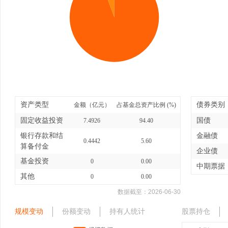
资产类型
债券类别
金额（亿元）
占基金总资产比例 (%)
固定收益投资
国债
7.4926
94.40
银行存款和结
金融债
0.4442
5.60
算备付金
企业债
基金投资
0
0.00
中期票据
其他
0
0.00
数据截至：
2026-06-30
规模变动
份额变动
持有人统计
股票持仓