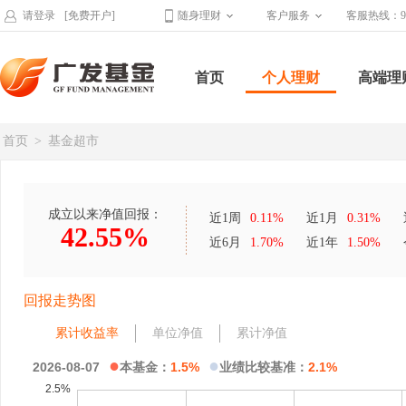
请登录
[免费开户]
随身理财
客户服务
客服热线：95
首页
个人理财
高端理
首页
>
基金超市
成立以来净值回报：
近1周
0.11%
近1月
0.31%
42.55%
近6月
1.70%
近1年
1.50%
回报走势图
累计收益率
单位净值
累计净值
●
●
2026-08-07
本基金：
1.5%
业绩比较基准：
2.1%