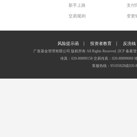
新手上路
支付
交易规则
变更
|
|
风险提示函
投资者教育
反洗钱
广发基金管理有限公司 版权所有 All Rights Reserved.
[ICP 备案登
传真：020-89899158 交易传真：020-8989
客服热线：95105828或020-