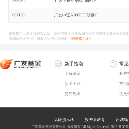
588980
广发上证科创板100ETF
007136
广发中证A100ETF联接C
风险提示：基金投资有风险，基金管理人和基金销售机构不保证本基金一定盈
真阅读基金合同、招募说明书和完整的
《风险提示函》
新手指南
常见
了解基金
开户
新手上路
支付
交易规则
变更
|
|
风险提示函
投资者教育
反洗钱
广发基金管理有限公司 版权所有 All Rights Reserved.
[ICP 备案登