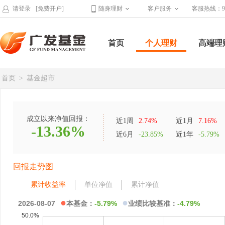
请登录
[免费开户]
随身理财
客户服务
客服热线：95
首页
个人理财
高端理
首页
>
基金超市
成立以来净值回报：
近1周
2.74%
近1月
7.16%
-13.36%
近6月
-23.85%
近1年
-5.79%
回报走势图
累计收益率
单位净值
累计净值
●
●
2026-08-07
本基金：
-5.79%
业绩比较基准：
-4.79%