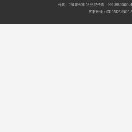
传真：020-89899158 交易传真：020-8989
客服热线：95105828或020-