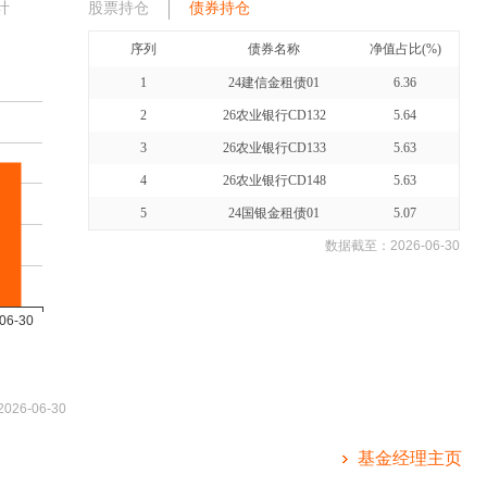
计
股票持仓
债券持仓
序列
债券名称
净值占比(%)
1
24建信金租债01
6.36
2
26农业银行CD132
5.64
3
26农业银行CD133
5.63
4
26农业银行CD148
5.63
5
24国银金租债01
5.07
数据截至：
2026-06-30
2026-06-30
基金经理主页