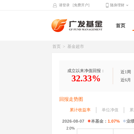
请登录
[免费开户]
随身理财
首页
首页
>
基金超市
成立以来净值回报：
近1周
32.33%
近6月
回报走势图
累计收益率
单位净值
累
●
●
2026-08-07
本基金：
1.07%
业