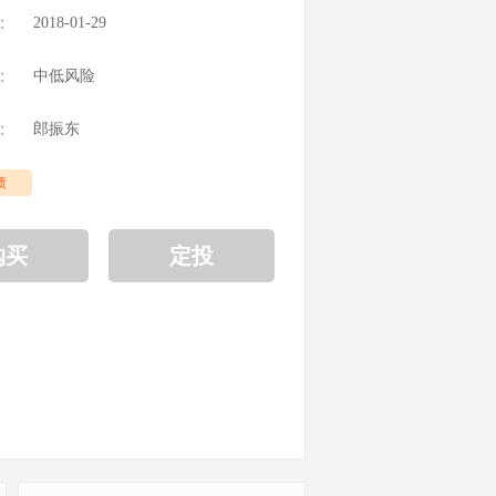
：
2018-01-29
：
中低风险
：
郎振东
债
购买
定投