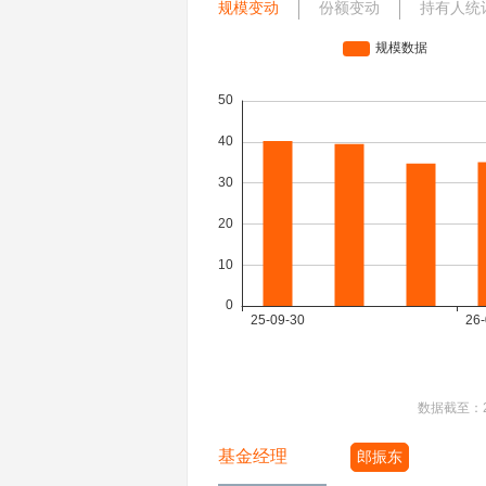
规模变动
份额变动
持有人统
数据截至：
基金经理
郎振东