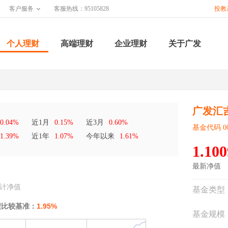
客户服务
客服热线：95105828
投教
个人理财
高端理财
企业理财
关于广发
广发汇
0.04%
近1月
0.15%
近3月
0.60%
基金代码 00
1.39%
近1年
1.07%
今年以来
1.61%
1.100
最新净值
计净值
基金类型
绩比较基准：
1.95%
基金规模