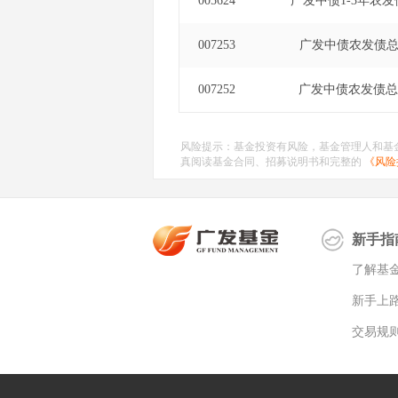
005624
广发中债1-3年农发
007253
广发中债农发债总
007252
广发中债农发债总
风险提示：基金投资有风险，基金管理人和基
真阅读基金合同、招募说明书和完整的
《风险
新手指
了解基
新手上
交易规