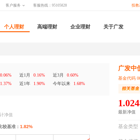
客户服务
客服热线：95105828
投教
个人理财
高端理财
企业理财
关于广发
广发中债
0.06%
近1月
0.16%
近3月
0.60%
基金代码 00
1.37%
近1年
1.90%
今年以来
1.68%
1.024
最新净值
计净值
基金类型
比较基准：
1.82%