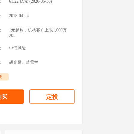
：
61.22
亿元 (
2026-06-30
)
：
2018-04-24
：
1元起购，机构客户上限1,000万
元。
：
中低风险
：
胡光耀
、
曾雪兰
债
购买
定投