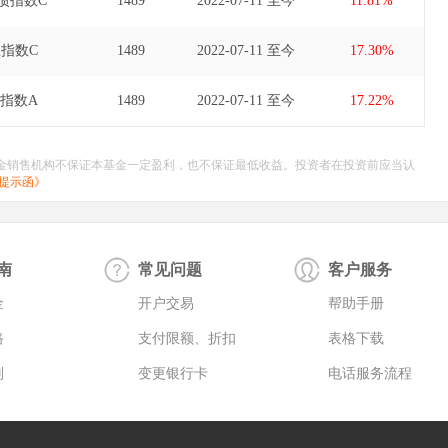
债指数C
1489
2022-07-11 至今
11.81%
指数C
1489
2022-07-11 至今
17.30%
指数A
1489
2022-07-11 至今
17.22%
金销售机构不保证本基金一定盈利，也不保证最低收益。投资者在投资前应当认
提示函》
南
常见问题
客户服务
金
开户交易
帮助手册
路
支付限额、折扣
表格下载
则
变更银行卡
电话服务流程