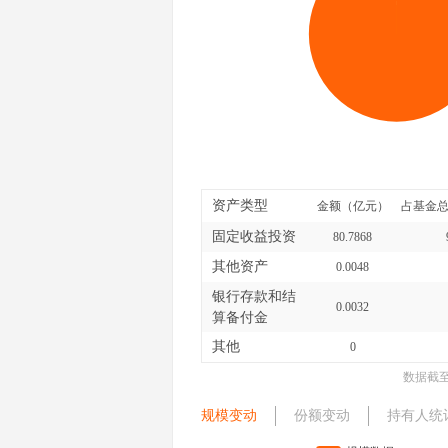
资产类型
金额（亿元）
占基金总
固定收益投资
80.7868
其他资产
0.0048
银行存款和结
0.0032
算备付金
其他
0
数据截
规模变动
份额变动
持有人统