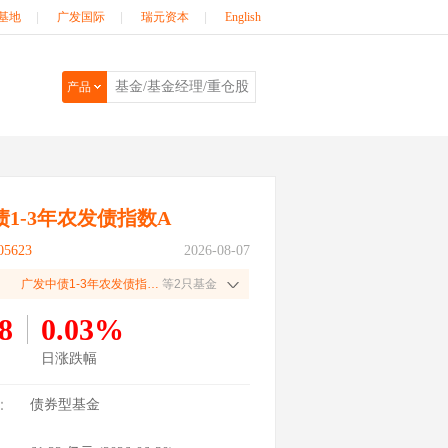
基地
|
广发国际
|
瑞元资本
|
English
产品
1-3年农发债指数A
5623
2026-08-07
广发中债1-3年农发债指数C
等2只基金
8
0.03%
日涨跌幅
：
债券型基金