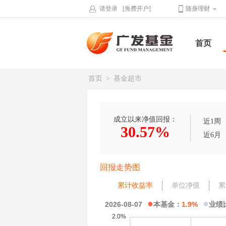
请登录
[免费开户]
随身理财
首页
首页
>
基金超市
成立以来净值回报：
近1周
30.57%
近6月
回报走势图
累计收益率
单位净值
累
●
●
2026-08-07
本基金：
1.9%
业绩