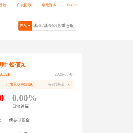
基地
|
广发国际
|
瑞元资本
|
English
产品
明中短债A
6591
2026-08-07
广发景明中短债C
等2只基金
0
0.00%
日涨跌幅
：
债券型基金