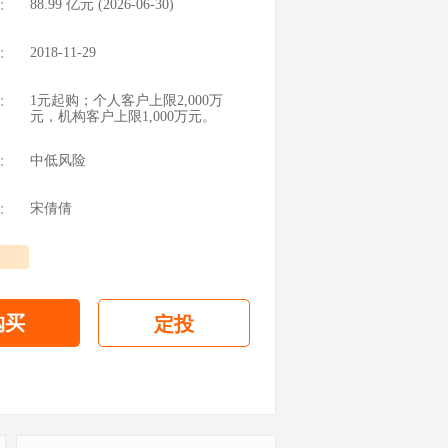
：
88.99
亿元 (
2026-06-30
)
：
2018-11-29
：
1元起购；个人客户上限2,000万
元，机构客户上限1,000万元。
：
中低风险
：
宋倩倩
购买
定投