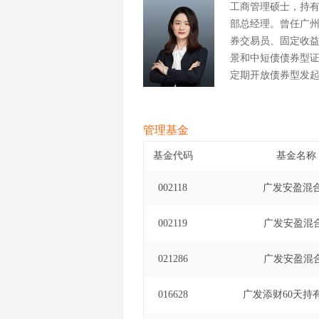
工商管理硕士，持
部总经理。曾任广
券交易员、固定收
景和中短债债券型证券
定期开放债券型发起式
财30天持有期债券型证
福30天持有期债券型证
华纯债债券型证券投资
管理基金
基金代码
基金名称
002118
广发安盈混
002119
广发安盈混
021286
广发安盈混
016628
广发添财60天持