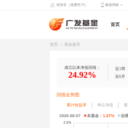
请登录
[免费开户]
随身理财
首页
首页
>
基金超市
成立以来净值回报：
近1周
24.92%
近6月
回报走势图
累计收益率
单位净值
累
●
●
2026-08-07
本基金：
1.67%
业