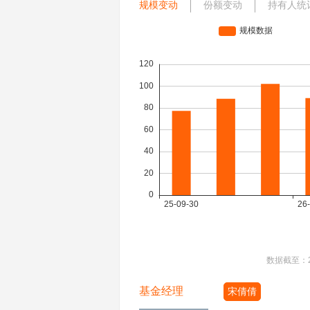
规模变动
份额变动
持有人统
数据截至：
基金经理
宋倩倩