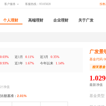
客户服务
客服热线：95105828
投教
个人理财
高端理财
企业理财
关于广发
广发景
0.03%
近1月
0.11%
近3月
0.35%
基金代码 00
0.93%
近1年
1.67%
今年以来
1.14%
1.029
最新净值
计净值
基金类型
绩比较基准：
2.01%