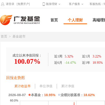
请登录
[免费开户]
随身理财
客户服务
客服热线：95
首页
个人理财
高端理
首页
>
基金超市
成立以来净值回报：
近1周
5.32%
近1月
3.22%
100.07%
近6月
-14.47%
近1年
18.95%
回报走势图
累计收益率
单位净值
累计净值
●
●
2026-08-07
本基金：
18.95%
业绩比较基准：
18.62%