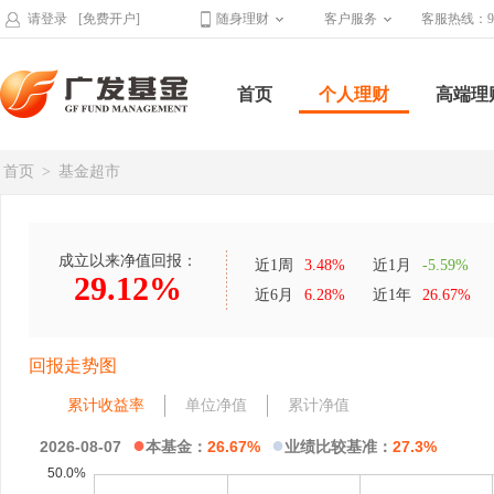
请登录
[免费开户]
随身理财
客户服务
客服热线：95
首页
个人理财
高端理
首页
>
基金超市
成立以来净值回报：
近1周
3.48%
近1月
-5.59%
29.12%
近6月
6.28%
近1年
26.67%
回报走势图
累计收益率
单位净值
累计净值
●
●
2026-08-07
本基金：
26.67%
业绩比较基准：
27.3%