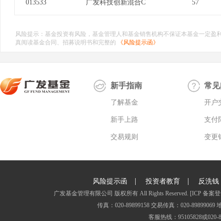
013533
广发科技创新混合C
57
风险提示：基金投资有风险，基金管理人和基金销售机构不保证本基金一定盈
真阅读基金合同、招募说明书和完整的
《风险提示函》
新手指南
常见
了解基金
开户
新手上路
支付
交易规则
变更
|
|
风险提示函
投资者教育
反洗钱
广发基金管理有限公司 版权所有 All Rights Reserved.
[ICP 备案登
传真：020-89899158 交易传真：020-8989
客服热线：95105828或020-