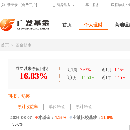
请登录
[免费开户]
随身理财
客户服务
客服热线：95
首页
个人理财
高端理
首页
>
基金超市
成立以来净值回报：
近1周
7.63%
近1月
1.15%
16.83%
近6月
-14.50%
近1年
4.15%
回报走势图
累计收益率
单位净值
累计净值
●
●
2026-08-07
本基金：
4.15%
业绩比较基准：
11.9%