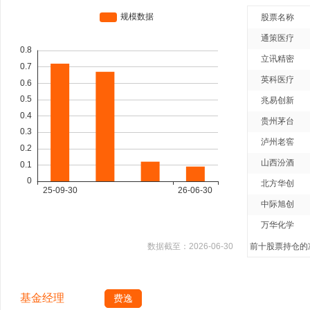
股票名称
通策医疗
立讯精密
英科医疗
兆易创新
贵州茅台
泸州老窖
山西汾酒
北方华创
中际旭创
万华化学
数据截至：
2026-06-30
前十股票持仓的净
基金经理
费逸