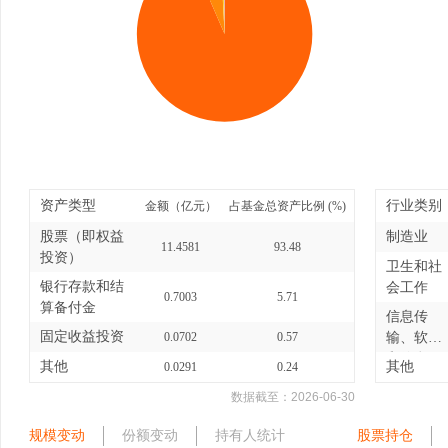
资产类型
行业类别
金额（亿元）
占基金总资产比例 (%)
股票（即权益
制造业
11.4581
93.48
投资）
卫生和社
银行存款和结
会工作
0.7003
5.71
算备付金
信息传
固定收益投资
0.0702
0.57
输、软件
和信息
其他
其他
0.0291
0.24
技...
数据截至：
2026-06-30
规模变动
份额变动
持有人统计
股票持仓