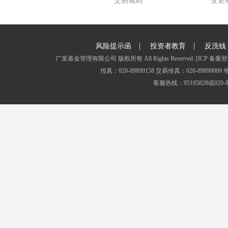
交易规则
变更
|
|
风险提示函
投资者教育
反洗钱
广发基金管理有限公司 版权所有 All Rights Reserved.
[ICP 备案登
传真：020-89899158 交易传真：020-8989
客服热线：95105828或020-