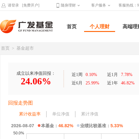
请登录
[免费开户]
随身理财
客户服务
客服热线：95
首页
个人理财
高端理
首页
>
基金超市
成立以来净值回报：
近1周
0.10%
近1月
7.78%
24.06%
近6月
25.99%
近1年
46.82%
回报走势图
累计收益率
单位净值
累计净值
●
●
2026-08-07
本基金：
46.82%
业绩比较基准：
5.33%