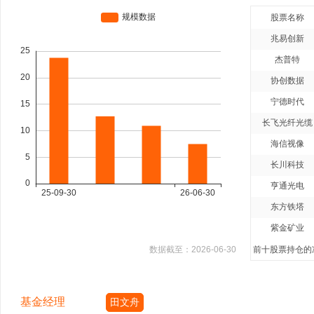
股票名称
兆易创新
杰普特
协创数据
宁德时代
长飞光纤光缆
海信视像
长川科技
亨通光电
东方铁塔
紫金矿业
数据截至：
2026-06-30
前十股票持仓的净
基金经理
田文舟