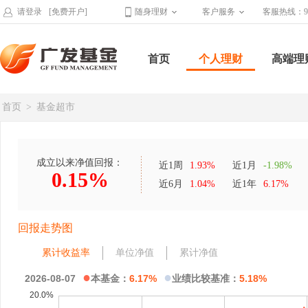
请登录
[免费开户]
随身理财
客户服务
客服热线：95
首页
个人理财
高端理
首页
>
基金超市
成立以来净值回报：
近1周
1.93%
近1月
-1.98%
0.15%
近6月
1.04%
近1年
6.17%
回报走势图
累计收益率
单位净值
累计净值
●
●
2026-08-07
本基金：
6.17%
业绩比较基准：
5.18%