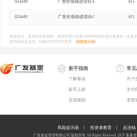
024448
广发价值稳进混合A
415
024449
广发价值稳进混合C
415
风险提示：基金投资有风险，基金管理人和基金销售机构不保证本基金一定盈
真阅读基金合同、招募说明书和完整的
《风险提示函》
新手指南
常见
了解基金
开户
新手上路
支付
交易规则
变更
|
|
风险提示函
投资者教育
反洗钱
广发基金管理有限公司 版权所有 All Rights Reserved.
[ICP 备案登