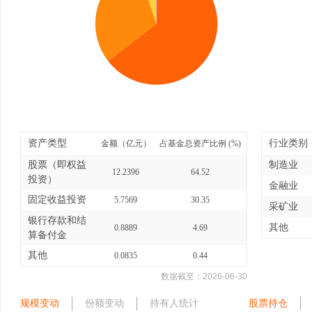
资产类型
行业类别
金额（亿元）
占基金总资产比例 (%)
股票（即权益
制造业
12.2396
64.52
投资）
金融业
固定收益投资
5.7569
30.35
采矿业
银行存款和结
其他
0.8889
4.69
算备付金
其他
0.0835
0.44
数据截至：
2026-06-30
规模变动
份额变动
持有人统计
股票持仓