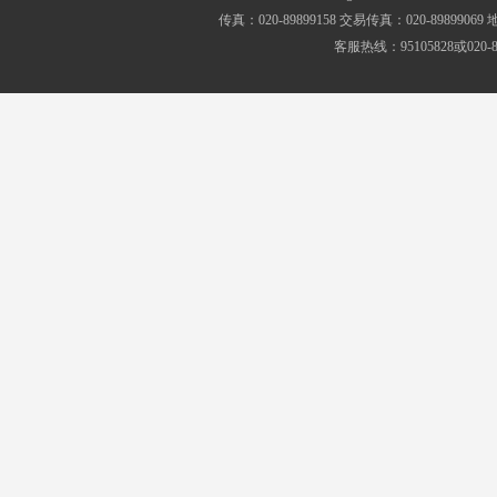
传真：020-89899158 交易传真：020-8989
客服热线：95105828或020-