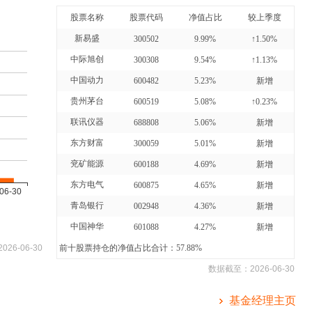
股票名称
股票代码
净值占比
较上季度
新易盛
300502
9.99%
↑1.50%
中际旭创
300308
9.54%
↑1.13%
中国动力
600482
5.23%
新增
贵州茅台
600519
5.08%
↑0.23%
联讯仪器
688808
5.06%
新增
东方财富
300059
5.01%
新增
兖矿能源
600188
4.69%
新增
东方电气
600875
4.65%
新增
青岛银行
002948
4.36%
新增
中国神华
601088
4.27%
新增
2026-06-30
前十股票持仓的净值占比合计：57.88%
数据截至：
2026-06-30
基金经理主页