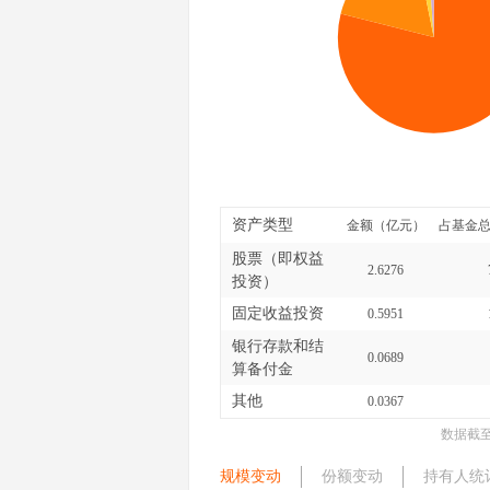
资产类型
金额（亿元）
占基金总
股票（即权益
2.6276
投资）
固定收益投资
0.5951
银行存款和结
0.0689
算备付金
其他
0.0367
数据截
规模变动
份额变动
持有人统