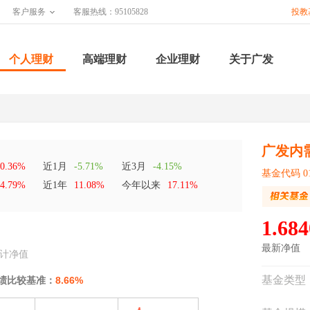
客户服务
客服热线：95105828
投教
个人理财
高端理财
企业理财
关于广发
广发内
0.36%
近1月
-5.71%
近3月
-4.15%
基金代码 01
4.79%
近1年
11.08%
今年以来
17.11%
1.684
最新净值
计净值
基金类型
绩比较基准：
8.66%