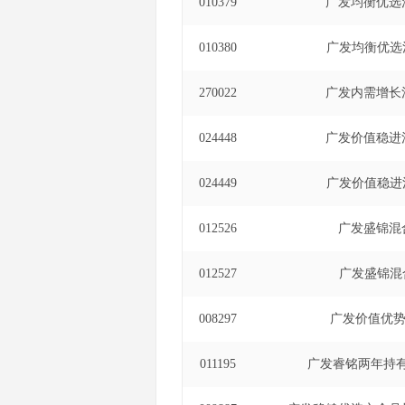
010379
广发均衡优选
010380
广发均衡优选
270022
广发内需增长
024448
广发价值稳进
024449
广发价值稳进
012526
广发盛锦混
012527
广发盛锦混
008297
广发价值优
011195
广发睿铭两年持