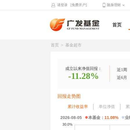
请登录
[免费开户]
随身理财
首页
首页
>
基金超市
成立以来净值回报：
近1周
-11.28%
近6月
回报走势图
累计收益率
单位净值
累
●
●
2026-08-05
本基金：
11.08%
业