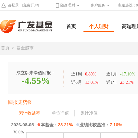
请登录
[免费开户]
随身理财
客户服务
客服热线：95
首页
个人理财
高端理
首页
>
基金超市
成立以来净值回报：
近1周
0.89%
近1月
-17.10%
-4.55%
近6月
13.01%
近1年
23.21%
回报走势图
累计收益率
单位净值
累计净值
●
●
2026-08-05
本基金：
23.21%
业绩比较基准：
7.16%