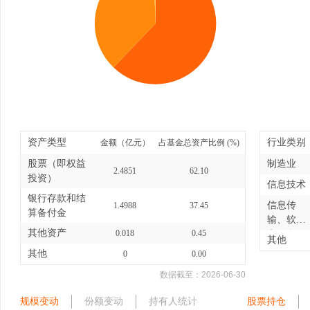
资产类型
行业类别
金额（亿元）
占基金总资产比例 (%)
股票（即权益
制造业
2.4851
62.10
投资）
信息技术
银行存款和结
信息传
1.4988
37.45
算备付金
输、软件
其他资产
0.018
0.45
和信息
其他
技...
其他
0
0.00
数据截至：
2026-06-30
规模变动
份额变动
持有人统计
股票持仓