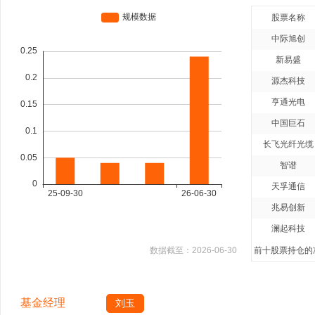
股票名称
中际旭创
新易盛
源杰科技
亨通光电
中国巨石
长飞光纤光缆
智谱
天孚通信
兆易创新
澜起科技
数据截至：
2026-06-30
前十股票持仓的净
基金经理
刘玉