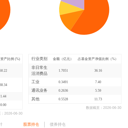
行业类别
资产比例 (%)
金额（亿元）
占基金资产净值比例（%）
非日常生
60.22
1.7051
36.16
活消费品
工业
0.3491
7.40
38.34
通讯业务
0.2636
5.59
1.44
其他
0.5528
11.73
0.00
数据截至：
2026-06-30
至：
2026-06-30
计
股票持仓
债券持仓