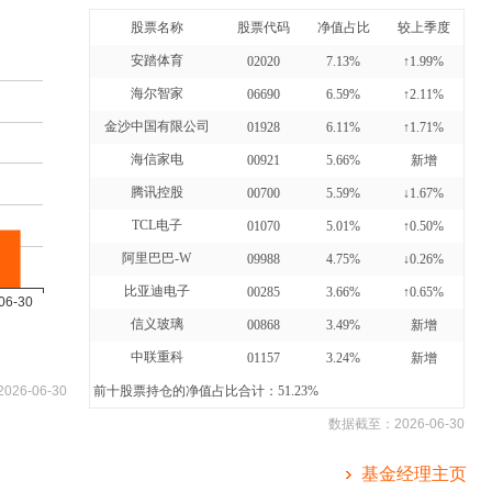
股票名称
股票代码
净值占比
较上季度
安踏体育
02020
7.13%
↑1.99%
海尔智家
06690
6.59%
↑2.11%
金沙中国有限公司
01928
6.11%
↑1.71%
海信家电
00921
5.66%
新增
腾讯控股
00700
5.59%
↓1.67%
TCL电子
01070
5.01%
↑0.50%
阿里巴巴-W
09988
4.75%
↓0.26%
比亚迪电子
00285
3.66%
↑0.65%
信义玻璃
00868
3.49%
新增
中联重科
01157
3.24%
新增
2026-06-30
前十股票持仓的净值占比合计：51.23%
数据截至：
2026-06-30
基金经理主页