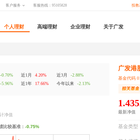
客户服务
客服热线：95105828
投教
个人理财
高端理财
企业理财
关于广发
广发港
-0.70%
近1月
4.20%
近3月
-2.88%
基金代码 01
-5.96%
近1年
17.66%
今年以来
-2.13%
1.435
最新净值
计净值
基金类型
绩比较基准：
-0.75%