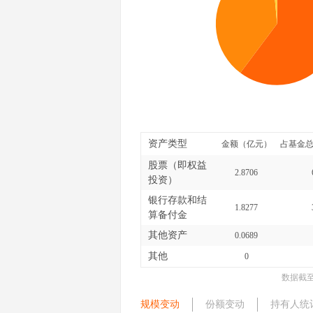
资产类型
金额（亿元）
占基金总
股票（即权益
2.8706
投资）
银行存款和结
1.8277
算备付金
其他资产
0.0689
其他
0
数据截
规模变动
份额变动
持有人统