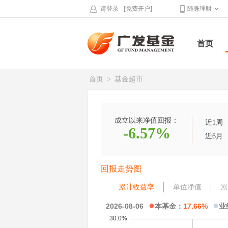
请登录
[免费开户]
随身理财
首页
首页
>
基金超市
成立以来净值回报：
近1周
-6.57%
近6月
回报走势图
累计收益率
单位净值
累
●
●
2026-08-06
本基金：
17.66%
业