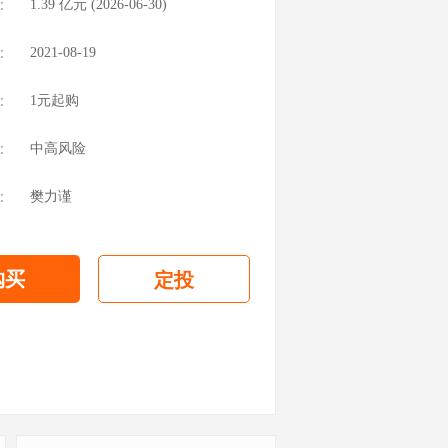
：
1.39
亿元 (
2026-06-30
)
：
2021-08-19
：
1元起购
：
中高风险
：
樊力谨
购买
定投