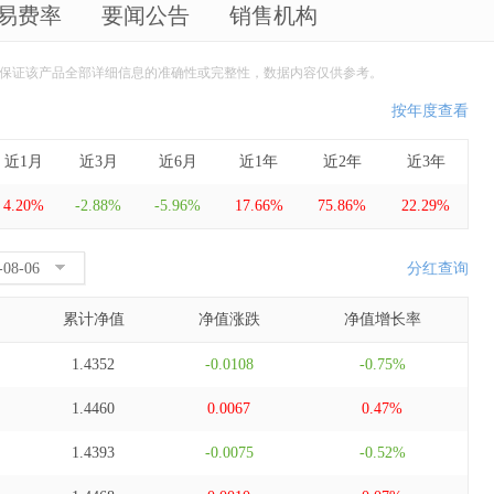
易费率
要闻公告
销售机构
保证该产品全部详细信息的准确性或完整性，数据内容仅供参考。
按年度查看
近1月
近3月
近6月
近1年
近2年
近3年
4.20%
-2.88%
-5.96%
17.66%
75.86%
22.29%
分红查询
累计净值
净值涨跌
净值增长率
1.4352
-0.0108
-0.75%
1.4460
0.0067
0.47%
1.4393
-0.0075
-0.52%