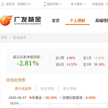
请登录
[免费开户]
随身理财
客户服务
客服热线：95
首页
个人理财
高端理
首页
>
基金超市
成立以来净值回报：
近1周
4.96%
近1月
-3.25%
-2.81%
近6月
14.52%
近1年
36.18%
回报走势图
累计收益率
单位净值
累计净值
●
●
2026-08-07
本基金：
36.18%
业绩比较基准：
6.03%