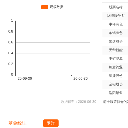
股票名称
沐曦股份-U
中稀有色
华锡有色
隆达股份
天华新能
中矿资源
翔鹭钨业
融捷股份
金钼股份
洛阳钼业
数据截至：
2026-06-30
前十股票持仓的净
基金经理
罗洋