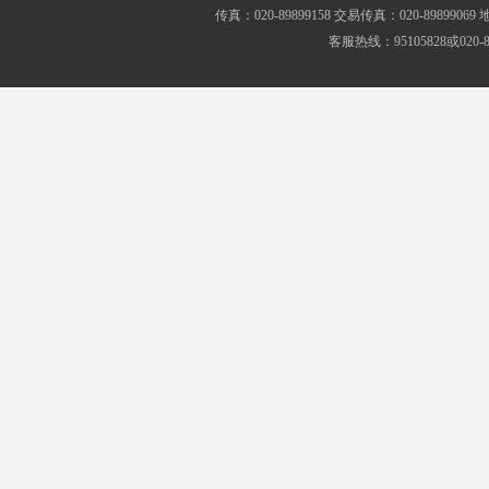
传真：020-89899158 交易传真：020-8989
客服热线：95105828或020-