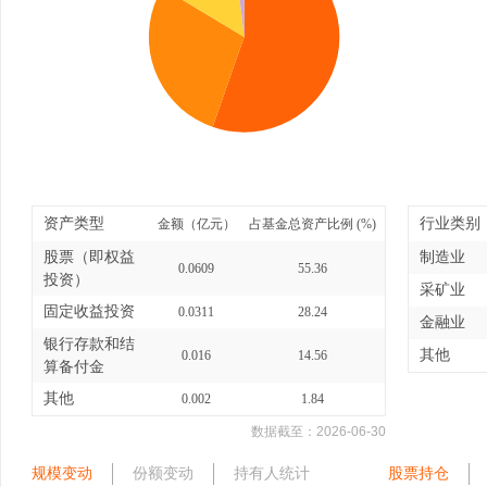
资产类型
行业类别
金额（亿元）
占基金总资产比例 (%)
股票（即权益
制造业
0.0609
55.36
投资）
采矿业
固定收益投资
0.0311
28.24
金融业
银行存款和结
其他
0.016
14.56
算备付金
其他
0.002
1.84
数据截至：
2026-06-30
规模变动
份额变动
持有人统计
股票持仓