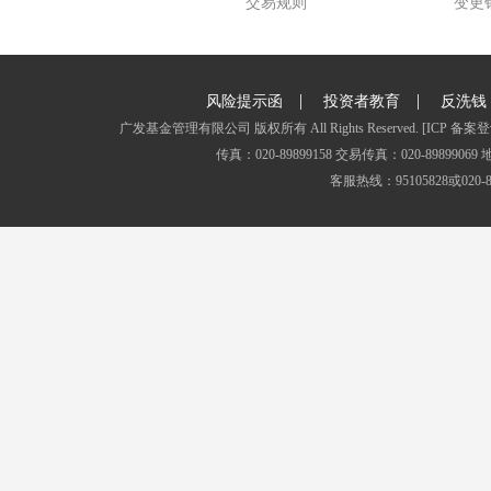
交易规则
变更
|
|
风险提示函
投资者教育
反洗钱
广发基金管理有限公司 版权所有 All Rights Reserved.
[ICP 备案登
传真：020-89899158 交易传真：020-8989
客服热线：95105828或020-