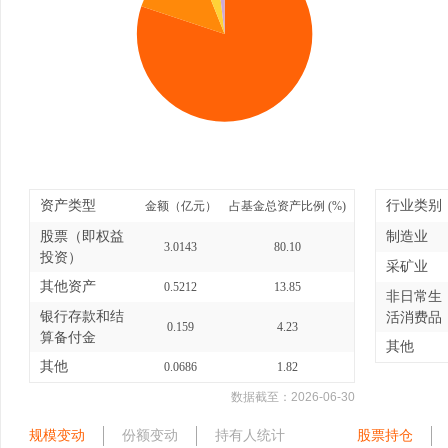
资产类型
行业类别
金额（亿元）
占基金总资产比例 (%)
股票（即权益
制造业
3.0143
80.10
投资）
采矿业
其他资产
0.5212
13.85
非日常生
银行存款和结
活消费品
0.159
4.23
算备付金
其他
其他
0.0686
1.82
数据截至：
2026-06-30
规模变动
份额变动
持有人统计
股票持仓