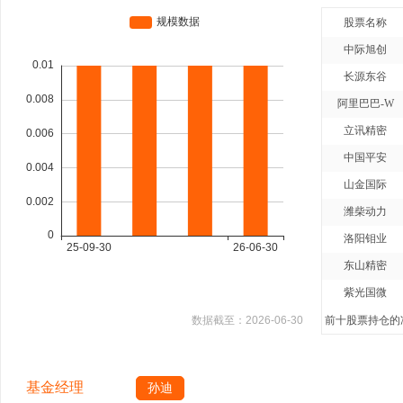
股票名称
中际旭创
长源东谷
阿里巴巴-W
立讯精密
中国平安
山金国际
潍柴动力
洛阳钼业
东山精密
紫光国微
数据截至：
2026-06-30
前十股票持仓的净
基金经理
孙迪