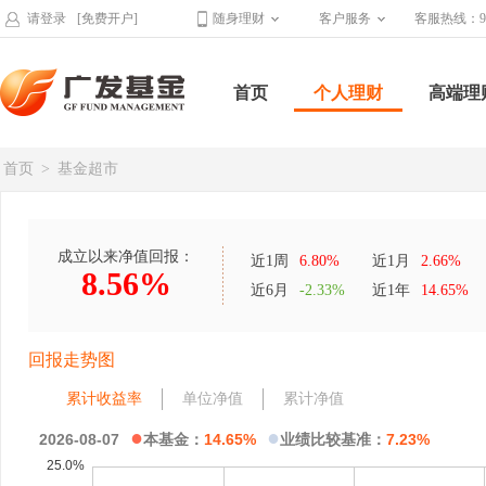
请登录
[免费开户]
随身理财
客户服务
客服热线：95
首页
个人理财
高端理
首页
>
基金超市
成立以来净值回报：
近1周
6.80%
近1月
2.66%
8.56%
近6月
-2.33%
近1年
14.65%
回报走势图
累计收益率
单位净值
累计净值
●
●
2026-08-07
本基金：
14.65%
业绩比较基准：
7.23%