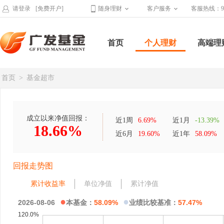
请登录
[免费开户]
随身理财
客户服务
客服热线：95
首页
个人理财
高端理
首页
>
基金超市
成立以来净值回报：
近1周
6.69%
近1月
-13.39%
18.66%
近6月
19.60%
近1年
58.09%
回报走势图
累计收益率
单位净值
累计净值
●
●
2026-08-06
本基金：
58.09%
业绩比较基准：
57.47%