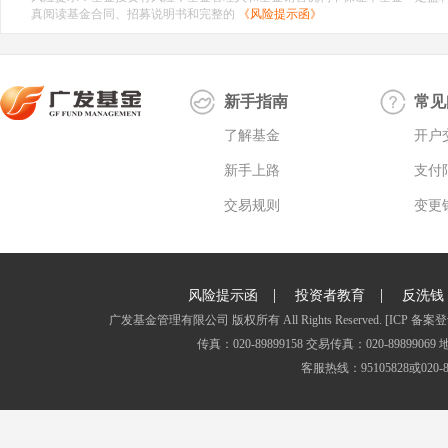
真阅读基金合同、招募说明书和完整的
《风险提示函》
新手指南
常见
了解基金
开户
新手上路
支付
交易规则
变更
|
|
风险提示函
投资者教育
反洗钱
广发基金管理有限公司 版权所有 All Rights Reserved.
[ICP 备案登
传真：020-89899158 交易传真：020-8989
客服热线：95105828或020-