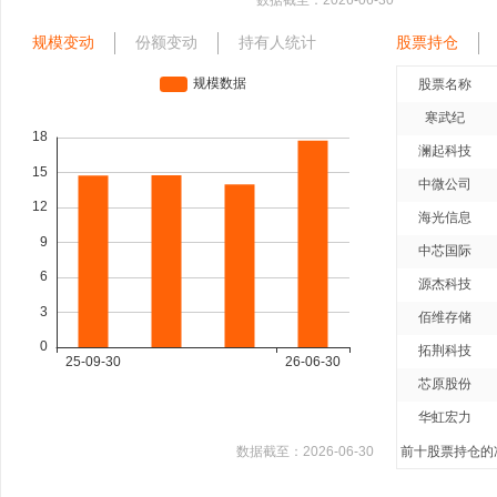
数据截至：
2026-06-30
规模变动
份额变动
持有人统计
股票持仓
股票名称
寒武纪
澜起科技
中微公司
海光信息
中芯国际
源杰科技
佰维存储
拓荆科技
芯原股份
华虹宏力
数据截至：
2026-06-30
前十股票持仓的净