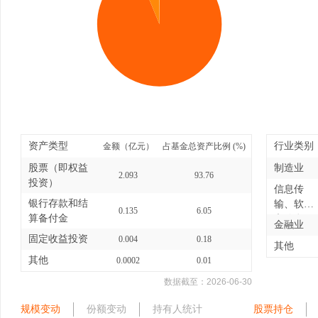
资产类型
行业类别
金额（亿元）
占基金总资产比例 (%)
股票（即权益
制造业
2.093
93.76
投资）
信息传
银行存款和结
输、软件
0.135
6.05
算备付金
和信息
金融业
技...
固定收益投资
0.004
0.18
其他
其他
0.0002
0.01
数据截至：
2026-06-30
规模变动
份额变动
持有人统计
股票持仓