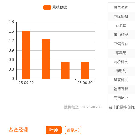
股票名称
中际旭创
新易盛
东山精密
中钨高新
寒武纪
剑桥科技
德明利
星宸科技
翰博高新
云南锗业
数据截至：
2026-06-30
前十股票持仓的净
基金经理
叶帅
曾质彬