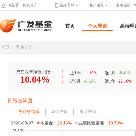
请登录
[免费开户]
随身理财
客户服务
客服热线：95
首页
个人理财
高端理
首页
>
基金超市
成立以来净值回报：
近1周
11.10%
近1月
-8.40%
10.04%
近6月
-0.26%
近1年
22.16%
回报走势图
累计收益率
单位净值
累计净值
●
●
2026-08-07
本基金：
22.16%
业绩比较基准：
10.73%