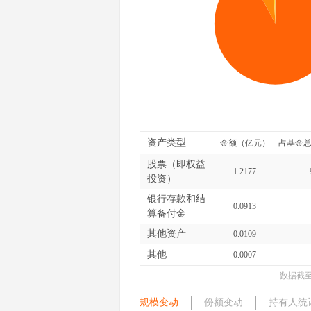
资产类型
金额（亿元）
占基金总
股票（即权益
1.2177
投资）
银行存款和结
0.0913
算备付金
其他资产
0.0109
其他
0.0007
数据截
规模变动
份额变动
持有人统