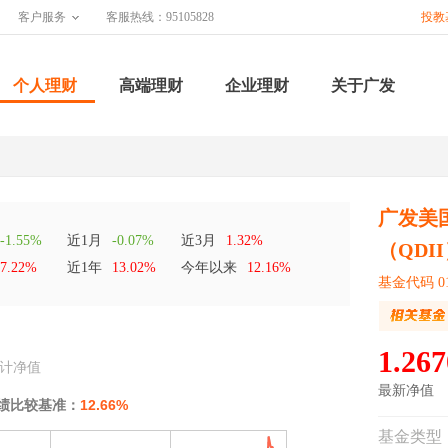
客户服务
客服热线：95105828
投教
个人理财
高端理财
企业理财
关于广发
广发美
-1.55%
近1月
-0.07%
近3月
1.32%
（QDI
7.22%
近1年
13.02%
今年以来
12.16%
基金代码 01
1.267
计净值
最新净值
绩比较基准：
12.66%
基金类型