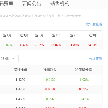
易费率
要闻公告
销售机构
保证该产品全部详细信息的准确性或完整性，数据内容仅供参考。
按年度查看
近1月
近3月
近6月
近1年
近2年
近3年
-0.07%
1.32%
7.22%
13.02%
11.89%
24.51%
分红查询
累计净值
净值涨跌
净值增长率
1.4270
-0.0130
-1.02%
1.4400
0.0050
0.39%
1.4350
-0.0060
-0.47%