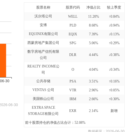
股票名称
股票代码
净值占比
较上季度
沃尔塔公司
WELL
11.20%
↑0.84%
安博
PLD
8.68%
↓0.94%
EQUINIX有限公司
EQIX
7.39%
↓0.13%
西蒙房地产集团公司
SPG
5.06%
↑0.29%
数字房地产信托有限
DLR
4.44%
↓0.38%
公司
REALTY INCOME公
O
4.04%
↓0.34%
司
公共存储
PSA
3.51%
↑0.16%
VENTAS 公司
VTR
2.96%
↑0.05%
美国铁山公司
IRM
2.66%
↑0.30%
2026-06-30
EXTRA SPACE
EXR
2.14%
新增
STORAGE有限公司
前十股票持仓的净值占比合计：52.08%
数据截至：
2026-06-30