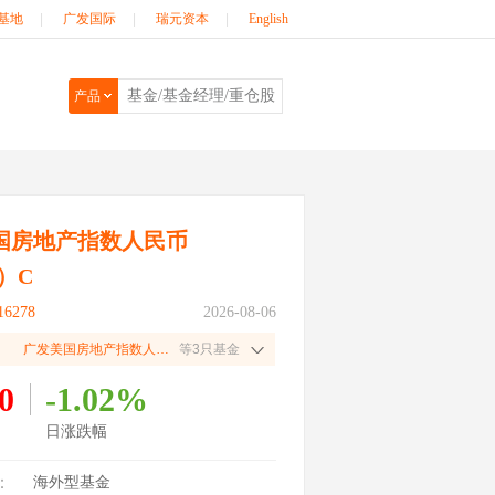
基地
|
广发国际
|
瑞元资本
|
English
产品
国房地产指数人民币
I）C
6278
2026-08-06
广发美国房地产指数人民币（QDII）A
等3只基金
0
-1.02%
日涨跌幅
：
海外型基金