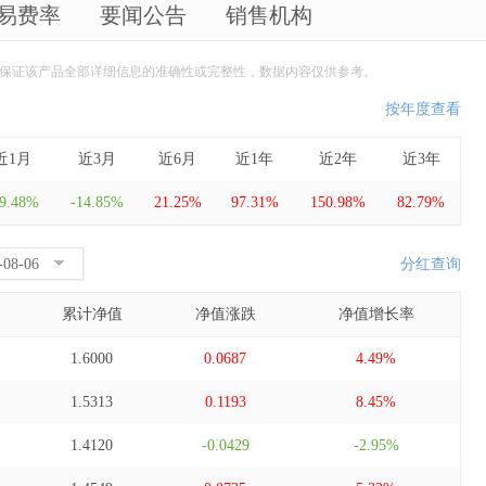
易费率
要闻公告
销售机构
保证该产品全部详细信息的准确性或完整性，数据内容仅供参考。
按年度查看
近1月
近3月
近6月
近1年
近2年
近3年
29.48%
-14.85%
21.25%
97.31%
150.98%
82.79%
分红查询
累计净值
净值涨跌
净值增长率
1.6000
0.0687
4.49%
1.5313
0.1193
8.45%
1.4120
-0.0429
-2.95%