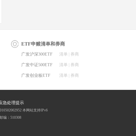
ETF申赎清单和券商
广发沪深300ETF
清单
|
券商
广发中证500ETF
清单
|
券商
广发创业板ETF
清单
|
券商
应急处理提示
0502002952
本网站支持IPv6
邮编：510308