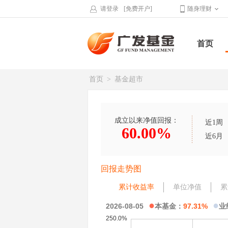
请登录
[免费开户]
随身理财
首页
首页
>
基金超市
成立以来净值回报：
近1周
60.00%
近6月
回报走势图
累计收益率
单位净值
累
●
●
2026-08-05
本基金：
97.31%
业