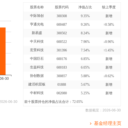
股票名称
股票代码
净值占比
较上季度
中际旭创
300308
9.35%
新增
亨通光电
600487
9.26%
↑0.58%
新易盛
300502
8.24%
新增
中天科技
600522
7.96%
↓0.96%
宏景科技
301396
7.54%
↑1.45%
中国巨石
600176
6.85%
新增
生益科技
600183
6.05%
新增
协创数据
300857
5.88%
↓0.62%
建滔积层板
01888
5.67%
新增
中材科技
002080
5.25%
新增
2026-06-30
前十股票持仓的净值占比合计：72.05%
数据截至：
2026-06-30
基金经理主页