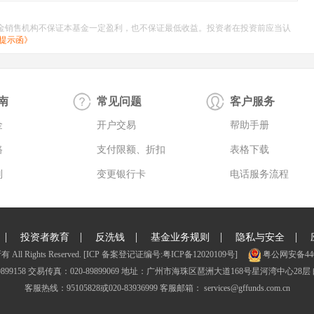
金销售机构不保证本基金一定盈利，也不保证最低收益。投资者在投资前应当认
提示函》
南
常见问题
客户服务
金
开户交易
帮助手册
路
支付限额、折扣
表格下载
则
变更银行卡
电话服务流程
|
|
|
|
|
投资者教育
反洗钱
基金业务规则
隐私与安全
Rights Reserved.
[ICP 备案登记证编号:粤ICP备12020109号]
粤公网安备4401
9899158 交易传真：020-89899069 地址：广州市海珠区琶洲大道168号星河湾中心28层 
客服热线：95105828或020-83936999 客服邮箱：
services@gffunds.com.cn