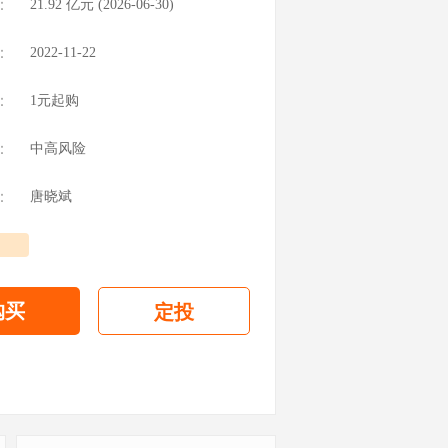
：
21.92
亿元 (
2026-06-30
)
：
2022-11-22
：
1元起购
：
中高风险
：
唐晓斌
购买
定投