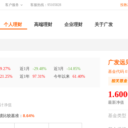
客户服务
客服热线：95105828
投教
个人理财
高端理财
企业理财
关于广发
广发远
9.27%
近1月
-29.48%
近3月
-14.85%
基金代码 01
21.25%
近1年
97.31%
今年以来
61.40%
1.600
最新净值
计净值
基金类型
绩比较基准：
8.64%