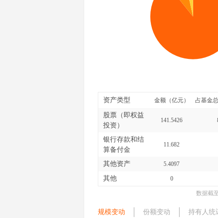
资产类型
金额（亿元）
占基金总
股票（即权益
141.5426
投资）
银行存款和结
11.682
算备付金
其他资产
5.4097
其他
0
数据截
规模变动
份额变动
持有人统