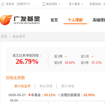
请登录
[免费开户]
随身理财
客户服务
客服热线：95
首页
个人理财
高端理
首页
>
基金超市
成立以来净值回报：
近1周
--
近1月
--
26.79%
近6月
10.62%
近1年
35.11%
回报走势图
累计收益率
单位净值
累计净值
●
●
2026-03-27
本基金：
35.11%
业绩比较基准：
32.55%