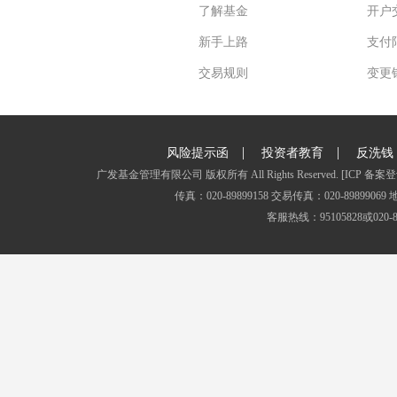
了解基金
开户
新手上路
支付
交易规则
变更
|
|
风险提示函
投资者教育
反洗钱
广发基金管理有限公司 版权所有 All Rights Reserved.
[ICP 备案登
传真：020-89899158 交易传真：020-8989
客服热线：95105828或020-