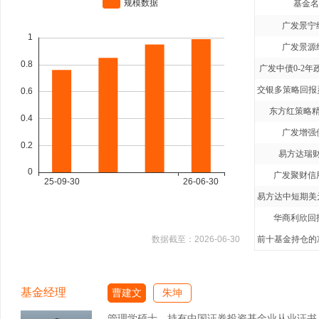
基金名
广发景宁
广发景源
广发中债0-2年
东方红策略精
广发增强
易方达瑞财
广发聚财信
华商利欣回
数据截至：
2026-06-30
前十基金持仓的净
基金经理
曹建文
朱坤
管理学硕士，持有中国证券投资基金业从业证书