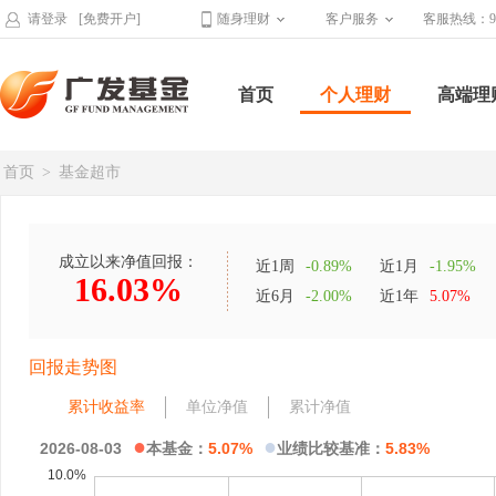
请登录
[免费开户]
随身理财
客户服务
客服热线：95
首页
个人理财
高端理
首页
>
基金超市
成立以来净值回报：
近1周
-0.89%
近1月
-1.95%
16.03%
近6月
-2.00%
近1年
5.07%
回报走势图
累计收益率
单位净值
累计净值
●
●
2026-08-03
本基金：
5.07%
业绩比较基准：
5.83%