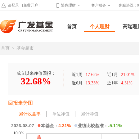
请登录
[免费开户]
随身理财
客户服务
客服热线：95
首页
个人理财
高端理
首页
>
基金超市
成立以来净值回报：
近1周
17.62%
近1月
21.01%
32.68%
近6月
13.33%
近1年
4.31%
回报走势图
累计收益率
单位净值
累计净值
●
●
2026-08-07
本基金：
4.31%
业绩比较基准：
-5.11%