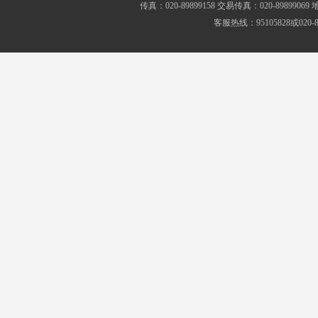
传真：020-89899158 交易传真：020-8989
客服热线：95105828或020-