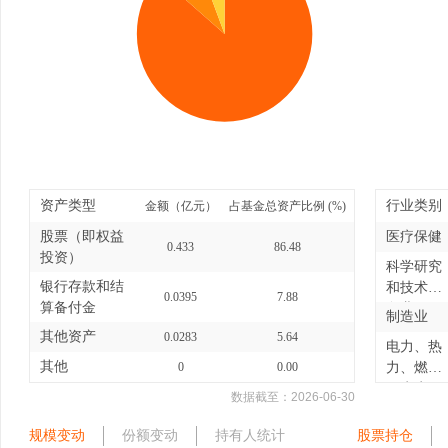
资产类型
行业类别
金额（亿元）
占基金总资产比例 (%)
股票（即权益
医疗保健
0.433
86.48
投资）
科学研究
银行存款和结
和技术服
0.0395
7.88
算备付金
务业
制造业
其他资产
0.0283
5.64
电力、热
其他
0
0.00
力、燃气
及水生...
数据截至：
2026-06-30
规模变动
份额变动
持有人统计
股票持仓