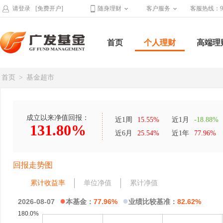
请登录
[免费开户]
随身理财
客户服务
客服热线：95
首页
个人理财
高端理
首页
>
基金超市
成立以来净值回报：
近1周
15.55%
近1月
-18.88%
131.80%
近6月
25.54%
近1年
77.96%
回报走势图
累计收益率
单位净值
累计净值
●
●
2026-08-07
本基金：
77.96%
业绩比较基准：
82.62%