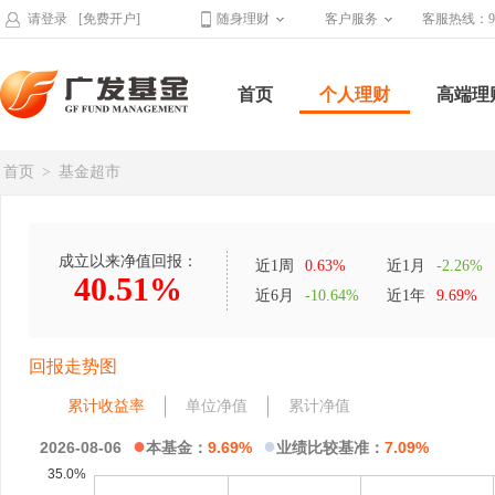
请登录
[免费开户]
随身理财
客户服务
客服热线：95
首页
个人理财
高端理
首页
>
基金超市
成立以来净值回报：
近1周
0.63%
近1月
-2.26%
40.51%
近6月
-10.64%
近1年
9.69%
回报走势图
累计收益率
单位净值
累计净值
●
●
2026-08-06
本基金：
9.69%
业绩比较基准：
7.09%