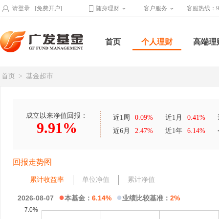
请登录
[免费开户]
随身理财
客户服务
客服热线：95
首页
个人理财
高端理
首页
>
基金超市
成立以来净值回报：
近1周
0.09%
近1月
0.41%
9.91%
近6月
2.47%
近1年
6.14%
回报走势图
累计收益率
单位净值
累计净值
●
●
2026-08-07
本基金：
6.14%
业绩比较基准：
2%