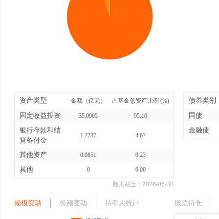
资产类型
债券类别
金额（亿元）
占基金总资产比例 (%)
固定收益投资
国债
35.0905
95.10
银行存款和结
金融债
1.7237
4.67
算备付金
其他资产
0.0851
0.23
其他
0
0.00
数据截至：
2026-06-30
规模变动
份额变动
持有人统计
股票持仓