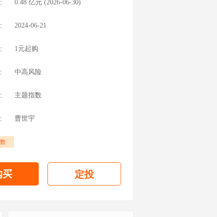
：
0.48
亿元 (
2026-06-30
)
：
2024-06-21
：
1元起购
：
中高风险
：
主题指数
：
曹世宇
数
购买
定投