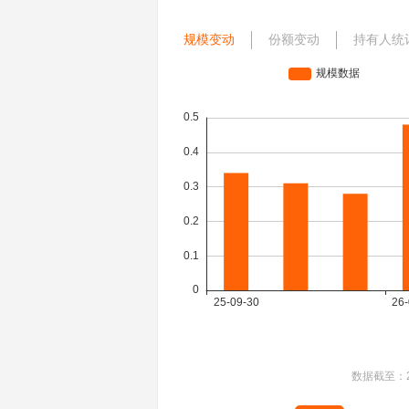
规模变动
份额变动
持有人统
数据截至：