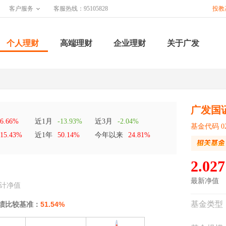
客户服务
客服热线：95105828
投教
个人理财
高端理财
企业理财
关于广发
广发国
6.66%
近1月
-13.93%
近3月
-2.04%
基金代码 02
15.43%
近1年
50.14%
今年以来
24.81%
2.027
最新净值
计净值
基金类型
绩比较基准：
51.54%