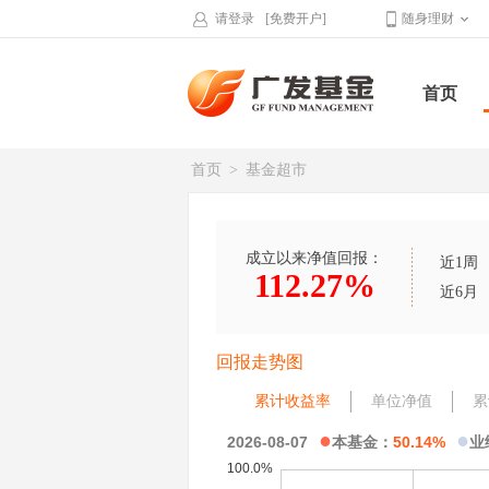
请登录
[免费开户]
随身理财
首页
首页
>
基金超市
成立以来净值回报：
近1周
112.27%
近6月
回报走势图
累计收益率
单位净值
累
●
●
2026-08-07
本基金：
50.14%
业