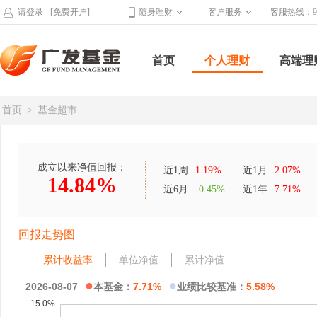
请登录
[免费开户]
随身理财
客户服务
客服热线：95
首页
个人理财
高端理
首页
>
基金超市
成立以来净值回报：
近1周
1.19%
近1月
2.07%
14.84%
近6月
-0.45%
近1年
7.71%
回报走势图
累计收益率
单位净值
累计净值
●
●
2026-08-07
本基金：
7.71%
业绩比较基准：
5.58%