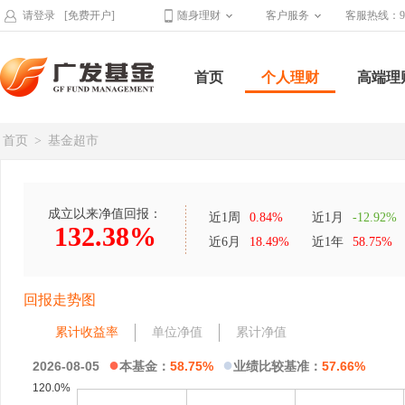
请登录
[免费开户]
随身理财
客户服务
客服热线：95
首页
个人理财
高端理
首页
>
基金超市
成立以来净值回报：
近1周
0.84%
近1月
-12.92%
132.38%
近6月
18.49%
近1年
58.75%
回报走势图
累计收益率
单位净值
累计净值
●
●
2026-08-05
本基金：
58.75%
业绩比较基准：
57.66%