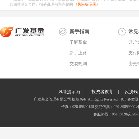
真阅读基金合同、招募说明书和完整的
《风险提示函》
新手指南
常见
了解基金
开户
新手上路
支付
交易规则
变更
|
|
风险提示函
投资者教育
反洗钱
广发基金管理有限公司 版权所有 All Rights Reserved.
[ICP 备案登
传真：020-89899158 交易传真：020-8989
客服热线：95105828或020-