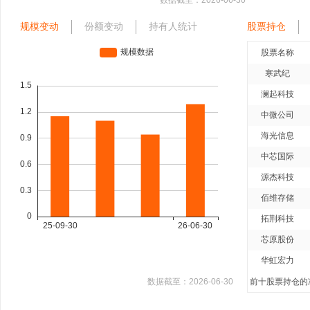
数据截至：
2026-06-30
规模变动
份额变动
持有人统计
股票持仓
股票名称
寒武纪
澜起科技
中微公司
海光信息
中芯国际
源杰科技
佰维存储
拓荆科技
芯原股份
华虹宏力
数据截至：
2026-06-30
前十股票持仓的净